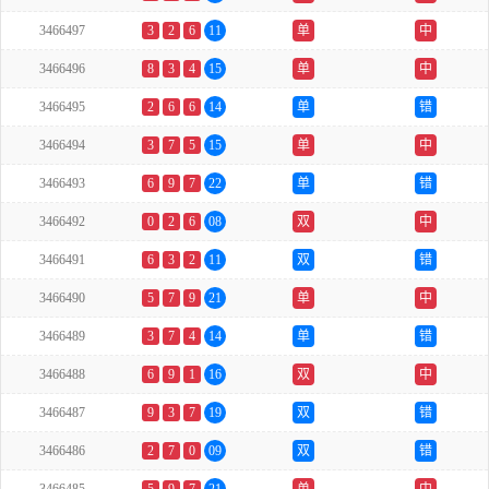
3466497
3
2
6
11
单
中
3466496
8
3
4
15
单
中
3466495
2
6
6
14
单
错
3466494
3
7
5
15
单
中
3466493
6
9
7
22
单
错
3466492
0
2
6
08
双
中
3466491
6
3
2
11
双
错
3466490
5
7
9
21
单
中
3466489
3
7
4
14
单
错
3466488
6
9
1
16
双
中
3466487
9
3
7
19
双
错
3466486
2
7
0
09
双
错