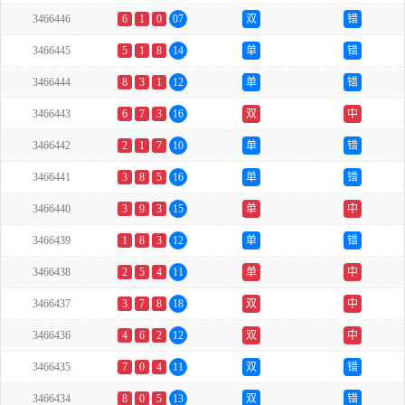
3466446
6
1
0
07
双
错
3466445
5
1
8
14
单
错
3466444
8
3
1
12
单
错
3466443
6
7
3
16
双
中
3466442
2
1
7
10
单
错
3466441
3
8
5
16
单
错
3466440
3
9
3
15
单
中
3466439
1
8
3
12
单
错
3466438
2
5
4
11
单
中
3466437
3
7
8
18
双
中
3466436
4
6
2
12
双
中
3466435
7
0
4
11
双
错
3466434
8
0
5
13
双
错