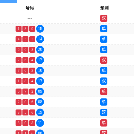
号码
预测
---
双
18
单
1
8
9
14
单
4
5
5
20
单
6
6
8
12
双
2
6
4
10
单
7
0
3
13
双
1
8
4
09
单
0
7
2
08
单
2
0
6
19
双
8
5
6
11
单
3
0
8
08
双
1
1
6