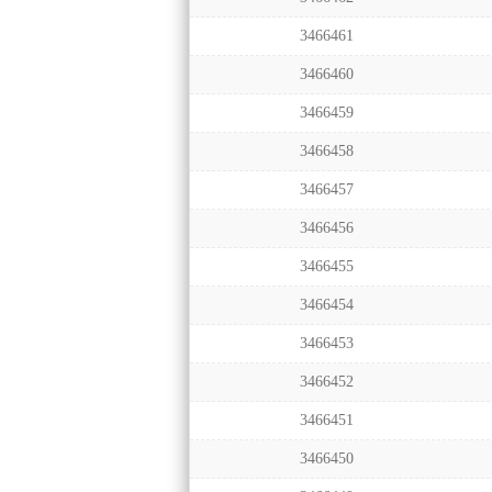
3466461
3466460
3466459
3466458
3466457
3466456
3466455
3466454
3466453
3466452
3466451
3466450