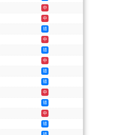
中
中
错
中
错
中
错
错
中
错
中
错
错