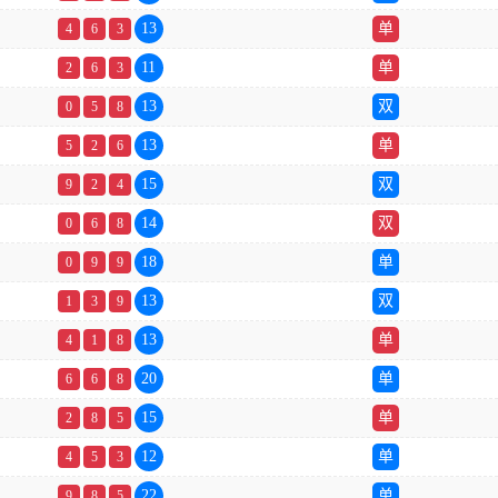
13
单
4
6
3
11
单
2
6
3
13
双
0
5
8
13
单
5
2
6
15
双
9
2
4
14
双
0
6
8
18
单
0
9
9
13
双
1
3
9
13
单
4
1
8
20
单
6
6
8
15
单
2
8
5
12
单
4
5
3
22
单
9
8
5