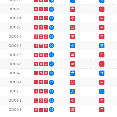
08090153
2
0
2
04
大
错
08090152
8
5
7
20
大
中
08090151
5
6
2
13
小
中
08090150
6
3
1
10
双
中
08090149
5
2
2
09
单
中
08090148
4
7
9
20
小
错
08090147
0
8
3
11
单
中
08090146
9
8
4
21
单
中
08090145
1
9
0
10
大
错
08090144
1
9
2
12
双
中
08090143
4
6
2
12
大
错
08090142
1
5
5
11
小
中
08090141
0
1
4
05
单
中