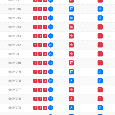
08090217
1
2
3
06
双
中
08090216
6
0
7
13
双
错
08090215
7
5
0
12
单
错
08090214
3
9
7
19
单
中
08090213
4
4
2
10
小
中
08090212
5
2
1
08
小
中
08090211
4
2
3
09
小
中
08090210
4
8
2
14
双
中
08090209
8
3
8
19
双
错
08090208
3
2
3
08
大
错
08090207
2
1
7
10
小
中
08090206
6
2
8
16
大
中
08090205
6
3
3
12
大
错