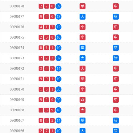
08090178
2
7
0
09
单
中
08090177
9
4
0
13
大
错
08090176
4
1
7
12
小
中
08090175
2
0
8
10
小
中
08090174
8
1
1
10
单
错
08090173
2
2
3
07
大
错
08090172
3
4
7
14
大
中
08090171
9
9
1
19
单
中
08090170
1
3
1
05
小
中
08090169
9
2
9
20
双
中
08090168
1
8
9
18
大
中
08090167
8
4
2
14
单
错
08090166
2
7
1
10
大
错