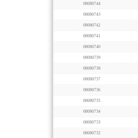
08080744
08080743
08080742
08080741
08080740
08080739
08080738
08080737
08080736
08080735
08080734
08080733
08080732