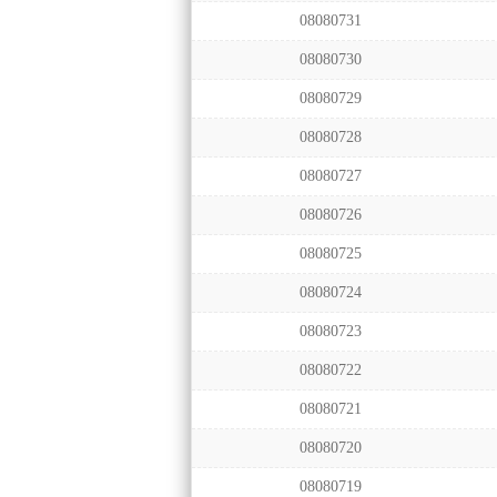
08080731
08080730
08080729
08080728
08080727
08080726
08080725
08080724
08080723
08080722
08080721
08080720
08080719