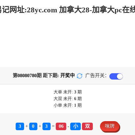
第
08080781
期 距下期:
开奖中
广告开关：
大单
未开:
4
期
小单
未开:
2
期
小双
未开:
1
期
5
+
8
+
9
=
22
-
大
双
咪牌