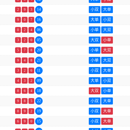
14
小双
大单
2
9
3
16
大单
小双
9
0
7
06
小单
大双
0
2
4
05
大双
小单
3
2
0
20
小单
大双
5
7
8
21
小单
大双
9
4
8
11
小双
大单
3
2
6
09
大单
小双
4
3
2
18
大双
小单
8
6
4
22
小双
大单
9
8
5
19
小双
大单
8
9
2
15
小双
大单
6
9
0