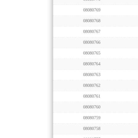
08080769
08080768
08080767
08080766
08080765
08080764
08080763
08080762
08080761
08080760
08080759
08080758