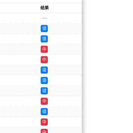
结果
---
错
错
中
中
错
错
错
中
错
中
中