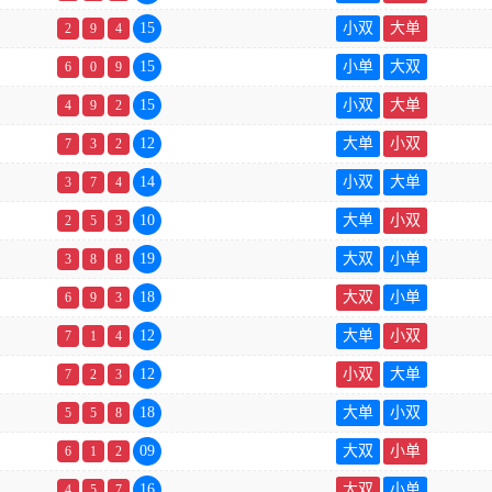
15
小双
大单
2
9
4
15
小单
大双
6
0
9
15
小双
大单
4
9
2
12
大单
小双
7
3
2
14
小双
大单
3
7
4
10
大单
小双
2
5
3
19
大双
小单
3
8
8
18
大双
小单
6
9
3
12
大单
小双
7
1
4
12
小双
大单
7
2
3
18
大单
小双
5
5
8
09
大双
小单
6
1
2
16
大双
小单
4
5
7