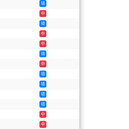
错
中
错
中
中
错
中
错
错
错
错
中
中