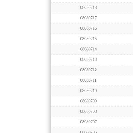
08080718
08080717
08080716
08080715
08080714
08080713
08080712
08080711
08080710
08080709
08080708
08080707
08080706