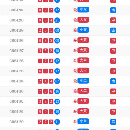
08061202
4
6
1
11
殺
中
小双
08061201
8
2
2
12
殺
错
大双
08061200
9
8
4
21
殺
中
小双
08061199
2
5
1
08
殺
错
大双
08061198
0
3
5
08
殺
中
大双
08061197
3
5
2
10
殺
中
大单
08061196
1
7
4
12
殺
中
大单
08061195
6
3
3
12
殺
中
小单
08061194
2
1
4
07
殺
错
大单
08061193
7
3
6
16
殺
中
大双
08061192
3
8
2
13
殺
中
大双
08061191
9
9
1
19
殺
中
小单
08061190
2
7
2
11
殺
错