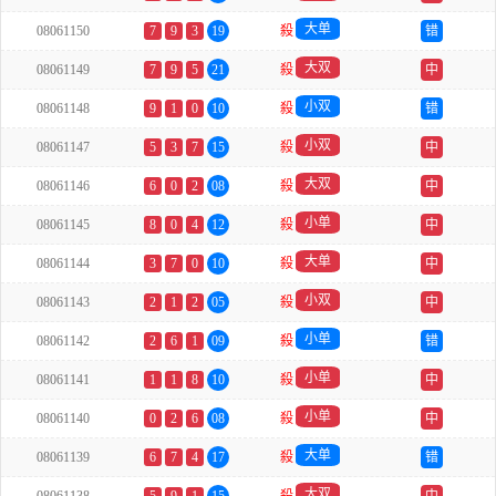
大单
08061150
7
9
3
19
殺
错
大双
08061149
7
9
5
21
殺
中
小双
08061148
9
1
0
10
殺
错
小双
08061147
5
3
7
15
殺
中
大双
08061146
6
0
2
08
殺
中
小单
08061145
8
0
4
12
殺
中
大单
08061144
3
7
0
10
殺
中
小双
08061143
2
1
2
05
殺
中
小单
08061142
2
6
1
09
殺
错
小单
08061141
1
1
8
10
殺
中
小单
08061140
0
2
6
08
殺
中
大单
08061139
6
7
4
17
殺
错
大双