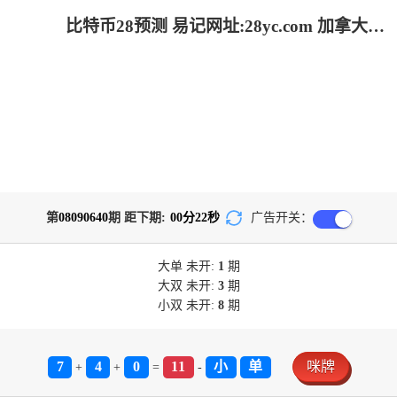
比特币28预测 易记网址:28yc.com 加拿大28-加拿大pc在线预测结果|加拿大28开奖结果预测官网_极致火热优质的免费预测
第
08090640
期 距下期:
00
分
22
秒
广告开关：
大单
未开:
1
期
大双
未开:
3
期
小双
未开:
8
期
7
4
0
11
小
单
咪牌
+
+
=
-