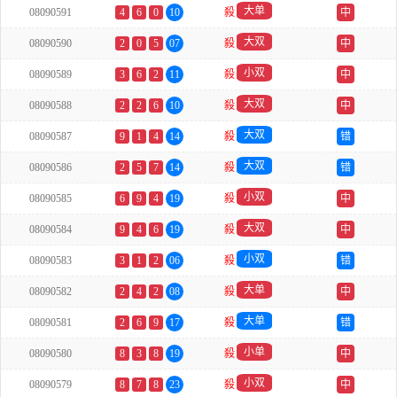
大单
08090591
4
6
0
10
殺
中
大双
08090590
2
0
5
07
殺
中
小双
08090589
3
6
2
11
殺
中
大双
08090588
2
2
6
10
殺
中
大双
08090587
9
1
4
14
殺
错
大双
08090586
2
5
7
14
殺
错
小双
08090585
6
9
4
19
殺
中
大双
08090584
9
4
6
19
殺
中
小双
08090583
3
1
2
06
殺
错
大单
08090582
2
4
2
08
殺
中
大单
08090581
2
6
9
17
殺
错
小单
08090580
8
3
8
19
殺
中
小双
08090579
8
7
8
23
殺
中