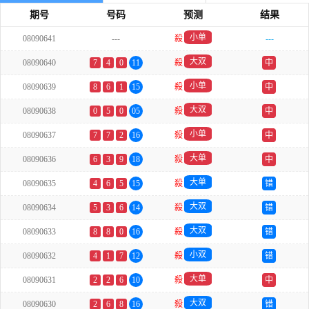
期号
号码
预测
结果
小单
08090641
---
殺
---
大双
08090640
7
4
0
11
殺
中
小单
08090639
8
6
1
15
殺
中
大双
08090638
0
5
0
05
殺
中
小单
08090637
7
7
2
16
殺
中
大单
08090636
6
3
9
18
殺
中
大单
08090635
4
6
5
15
殺
错
大双
08090634
5
3
6
14
殺
错
大双
08090633
8
8
0
16
殺
错
小双
08090632
4
1
7
12
殺
错
大单
08090631
2
2
6
10
殺
中
大双
08090630
2
6
8
16
殺
错