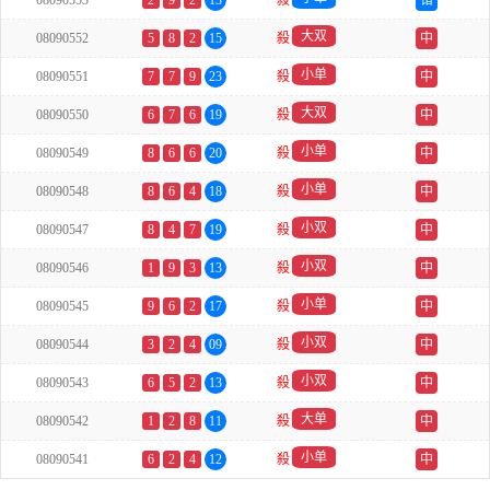
08090553
2
9
2
13
殺
错
大双
08090552
5
8
2
15
殺
中
小单
08090551
7
7
9
23
殺
中
大双
08090550
6
7
6
19
殺
中
小单
08090549
8
6
6
20
殺
中
小单
08090548
8
6
4
18
殺
中
小双
08090547
8
4
7
19
殺
中
小双
08090546
1
9
3
13
殺
中
小单
08090545
9
6
2
17
殺
中
小双
08090544
3
2
4
09
殺
中
小双
08090543
6
5
2
13
殺
中
大单
08090542
1
2
8
11
殺
中
小单
08090541
6
2
4
12
殺
中