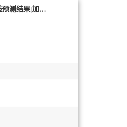
比特币28预测 易记网址:28yc.com 加拿大28-加拿大pc在线预测结果|加拿大28开奖结果预测官网_极致火热优质的免费预测