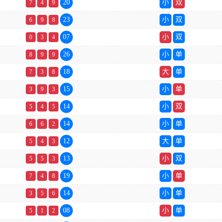
20
小
双
7
4
9
23
小
双
6
9
8
07
小
双
0
3
4
26
小
单
8
9
9
18
大
单
7
3
8
15
小
单
3
9
3
14
小
双
5
4
5
14
小
单
6
6
2
12
大
单
5
4
3
13
小
双
5
5
3
19
小
单
7
4
8
14
小
单
3
5
6
08
小
单
5
1
2