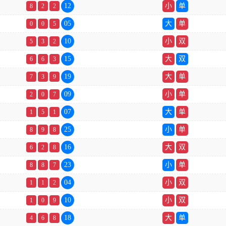
12
小
单
8
2
2
05
大
单
0
0
5
10
小
双
5
3
2
15
大
双
6
6
3
19
大
单
7
3
9
09
小
单
2
0
7
07
大
单
1
5
1
25
小
单
8
9
8
16
大
双
6
2
8
23
小
单
8
8
7
04
小
双
1
1
2
10
小
双
1
0
9
18
大
单
4
6
8