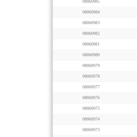
08060985
08060984
08060983
08060982
08060981
08060980
08060979
08060978
08060977
08060976
08060975
08060974
08060973