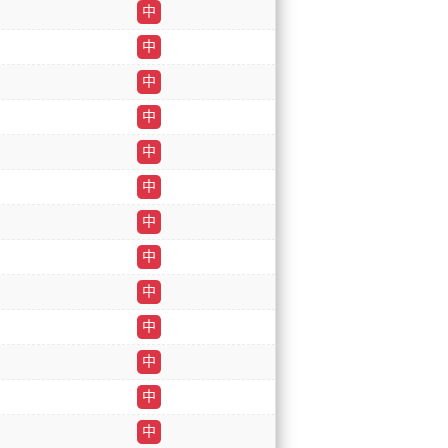
中
中
中
中
中
中
中
中
中
中
中
中
中