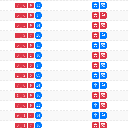
13
大
双
7
0
6
17
大
单
5
6
6
14
大
双
3
5
6
20
大
单
4
9
7
11
大
双
5
6
0
18
大
双
8
8
2
17
大
双
8
6
3
09
大
双
2
2
5
24
小
单
7
8
9
16
大
双
1
9
6
22
小
双
7
6
9
14
小
单
9
1
4
16
大
双
8
1
7