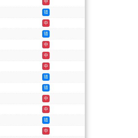
中
错
中
错
中
中
中
错
错
中
中
错
中