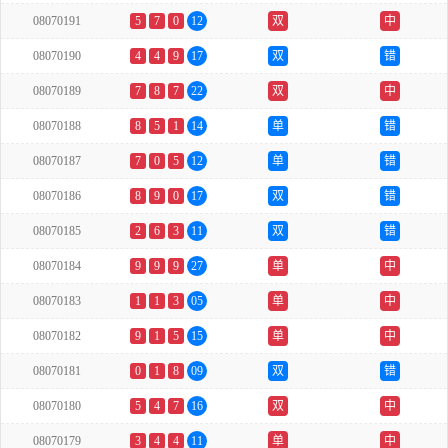
08070191
5
7
0
12
双
中
08070190
4
4
9
17
双
错
08070189
7
8
7
22
双
中
08070188
8
5
1
14
单
错
08070187
7
0
5
12
单
错
08070186
8
9
0
17
双
错
08070185
2
6
3
11
双
错
08070184
9
9
9
27
单
中
08070183
1
1
3
05
单
中
08070182
9
1
5
15
单
中
08070181
0
1
8
09
双
错
08070180
5
4
7
16
双
中
08070179
3
4
4
11
单
中