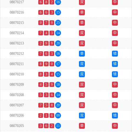
08070217
6
8
2
16
双
中
08070216
6
6
3
15
单
中
08070215
9
7
9
25
单
中
08070214
7
4
3
14
双
中
08070213
2
9
9
20
双
中
08070212
7
6
3
16
单
错
08070211
8
9
0
17
双
错
08070210
8
3
4
15
双
错
08070209
4
5
9
18
双
中
08070208
5
3
6
14
双
中
08070207
7
5
8
20
双
中
08070206
2
1
6
09
双
错
08070205
3
6
2
11
单
中