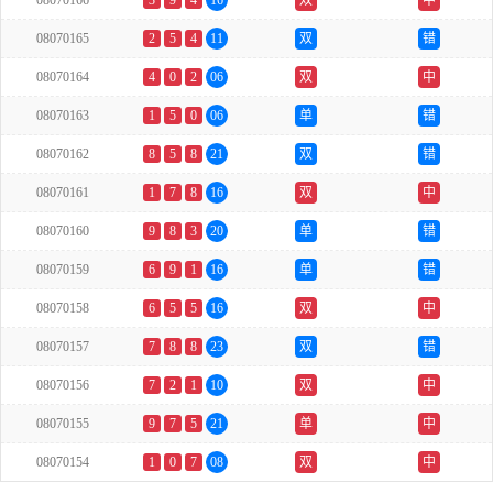
08070166
3
9
4
16
双
中
08070165
2
5
4
11
双
错
08070164
4
0
2
06
双
中
08070163
1
5
0
06
单
错
08070162
8
5
8
21
双
错
08070161
1
7
8
16
双
中
08070160
9
8
3
20
单
错
08070159
6
9
1
16
单
错
08070158
6
5
5
16
双
中
08070157
7
8
8
23
双
错
08070156
7
2
1
10
双
中
08070155
9
7
5
21
单
中
08070154
1
0
7
08
双
中