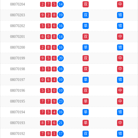
08070204
2
7
5
14
双
中
08070203
9
2
8
19
双
错
08070202
5
5
6
16
单
错
08070201
6
0
8
14
双
中
08070200
2
8
6
16
单
错
08070199
9
5
6
20
双
中
08070198
3
5
8
16
双
中
08070197
0
6
4
10
单
错
08070196
5
5
0
10
双
中
08070195
7
7
9
23
单
中
08070194
7
5
4
16
单
错
08070193
8
7
6
21
单
中
08070192
7
9
1
17
双
错