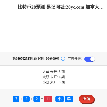
比特币28预测 易记网址:28yc.com 加拿大28-加拿大pc在线预测结果|加拿大28开奖结果预测官网_极致火热优质的免费预测
第
08070252
期 距下期:
00
分
09
秒
广告开关：
大单
未开:
5
期
大双
未开:
6
期
小双
未开:
3
期
7
2
2
11
小
单
咪牌
+
+
=
-