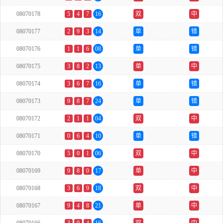
08070178
5
4
7
16
双
中
08070177
2
9
3
14
单
错
08070176
1
1
6
08
单
错
08070175
3
8
2
13
单
中
08070174
3
6
7
16
单
错
08070173
9
8
7
24
单
错
08070172
2
1
1
04
双
中
08070171
0
6
4
10
单
错
08070170
5
0
1
06
双
中
08070169
9
8
0
17
单
中
08070168
3
6
9
18
双
中
08070167
9
4
8
21
单
中