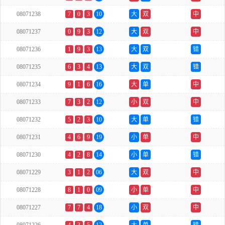
08071238
7
0
3
10
大
双
中
08071237
0
9
3
12
大
双
中
08071236
1
9
3
13
大
双
错
08071235
6
3
4
13
大
双
错
08071234
9
1
6
16
大
单
中
08071233
7
3
2
12
小
双
中
08071232
5
2
3
10
大
单
错
08071231
4
6
9
19
小
单
中
08071230
4
2
8
14
小
单
错
08071229
3
1
2
06
大
双
中
08071228
8
1
0
09
小
单
中
08071227
7
7
4
18
小
双
中