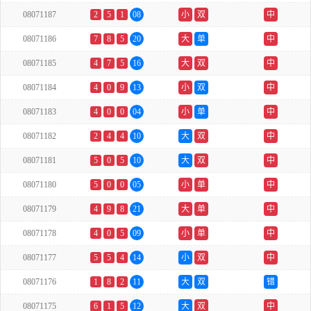
08071187
2
5
1
08
小
双
中
08071186
7
8
5
20
大
单
中
08071185
4
7
5
16
大
双
中
08071184
4
0
9
13
小
双
中
08071183
4
0
0
04
小
单
中
08071182
2
4
4
10
大
双
中
08071181
5
0
5
10
大
双
中
08071180
5
0
0
05
小
单
中
08071179
4
9
8
21
大
单
中
08071178
4
0
5
09
小
单
中
08071177
5
5
4
14
小
双
中
08071176
1
8
2
11
大
双
错
08071175
6
1
5
12
大
双
中