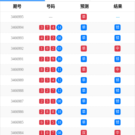
期号
号码
预测
结果
3466995
---
单
---
3466994
3
7
4
14
单
错
3466993
4
2
2
08
单
错
3466992
1
0
2
03
单
中
3466991
2
5
9
16
单
错
3466990
8
2
1
11
单
中
3466989
3
5
4
12
单
错
3466988
3
2
7
12
单
错
3466987
2
5
1
08
单
错
3466986
2
8
8
18
单
错
3466985
6
7
5
18
单
错
3466984
1
0
7
08
双
中