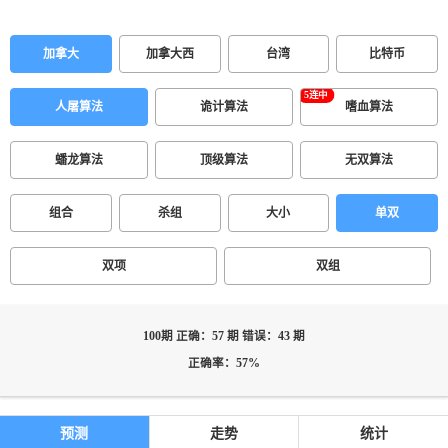
加拿大
加拿大西
台湾
比特币
人屠算法
诡计算法
嗜血算法
蟠龙算法
顶级算法
无双算法
组合
杀组
大小
单双
双项
双组
100期 正确：57 期 错误：43 期
正确率：57%
预测
走势
统计