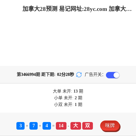
加拿大28预测 易记网址:28yc.com 加拿大28-加拿大pc在线预测结果|加拿大28开奖结果预测官网_极致火热优质的免费预测
第
3466994
期 距下期:
02
分
27
秒
广告开关：
大单
未开:
13
期
小单
未开:
2
期
小双
未开:
1
期
3
7
4
14
大
双
咪牌
+
+
=
-