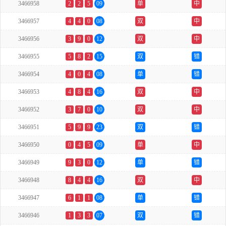
3466958
2
2
5
09
单
中
3466957
4
4
0
08
双
中
3466956
3
9
0
12
双
中
3466955
5
8
2
15
双
错
3466954
4
0
4
08
单
错
3466953
4
8
4
16
双
中
3466952
3
7
0
10
双
中
3466951
5
9
9
23
双
错
3466950
0
4
5
09
单
中
3466949
9
3
0
12
单
错
3466948
8
4
4
16
双
中
3466947
6
1
1
08
单
错
3466946
1
3
3
07
双
错