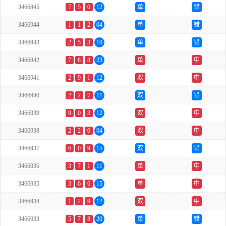
3466945
7
5
0
12
单
错
3466944
1
1
2
04
单
错
3466943
2
5
3
10
单
错
3466942
7
8
8
23
单
中
3466941
2
9
1
12
双
中
3466940
2
2
7
11
双
错
3466939
9
0
3
12
双
中
3466938
2
2
0
04
双
中
3466937
6
0
9
15
双
错
3466936
3
7
1
11
单
中
3466935
3
6
6
15
单
中
3466934
1
2
9
12
双
中
3466933
5
7
8
20
单
错