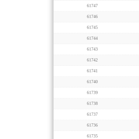
61747
61746
61745
61744
61743
61742
61741
61740
61739
61738
61737
61736
61735