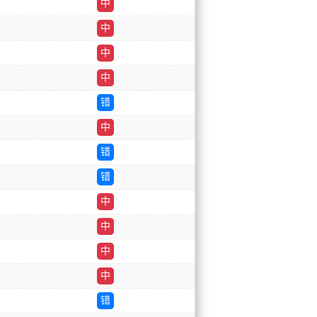
中
中
中
中
错
中
错
错
中
中
中
中
错