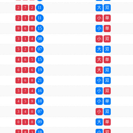
11
大
双
2
7
2
11
小
单
2
1
8
15
小
单
9
6
0
08
小
双
3
1
4
07
大
双
5
2
0
15
大
单
4
6
5
19
大
双
6
7
6
21
小
双
7
6
8
16
小
双
5
7
4
18
小
单
4
5
9
07
小
双
3
4
0
09
大
单
0
1
8
18
小
双
7
8
3