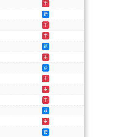
中
错
中
中
错
中
错
中
中
中
错
中
错