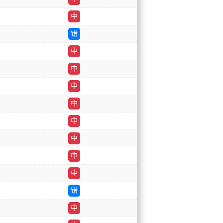
中
错
中
中
中
中
中
中
中
中
错
中