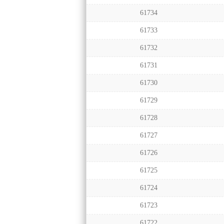
61734
61733
61732
61731
61730
61729
61728
61727
61726
61725
61724
61723
61722