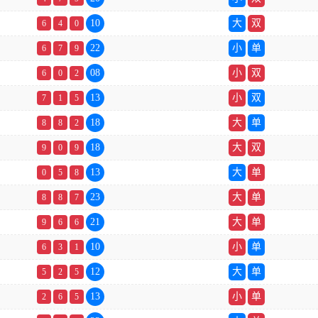
10
大
双
6
4
0
22
小
单
6
7
9
08
小
双
6
0
2
13
小
双
7
1
5
18
大
单
8
8
2
18
大
双
9
0
9
13
大
单
0
5
8
23
大
单
8
8
7
21
大
单
9
6
6
10
小
单
6
3
1
12
大
单
5
2
5
13
小
单
2
6
5