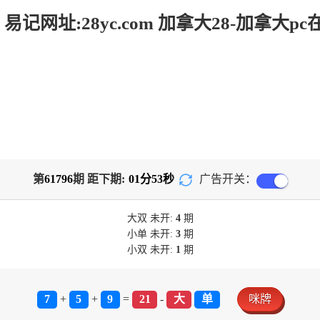
第
61796
期 距下期:
01
分
53
秒
广告开关：
大双
未开:
4
期
小单
未开:
3
期
小双
未开:
1
期
7
+
5
+
9
=
21
-
大
单
咪牌