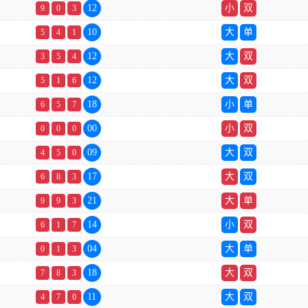
12
小
双
9
0
3
10
大
单
5
4
1
12
大
双
3
5
4
12
大
双
5
1
6
18
小
单
6
5
7
00
小
双
0
0
0
09
大
双
4
5
0
17
大
双
6
8
3
21
大
单
9
9
3
14
小
双
6
1
7
04
大
单
0
1
3
18
大
双
7
8
3
11
大
双
4
7
0