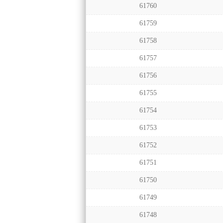
61760
61759
61758
61757
61756
61755
61754
61753
61752
61751
61750
61749
61748