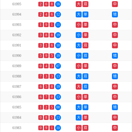
61995
2
6
8
16
大
双
中
61994
2
4
6
12
大
单
错
61993
1
9
1
11
小
单
中
61992
3
8
8
19
小
单
中
61991
3
1
6
10
大
双
中
61990
5
9
5
19
小
双
错
61989
0
4
3
07
小
单
中
61988
7
3
3
13
大
双
错
61987
6
5
8
19
大
双
中
61986
6
7
0
13
小
单
中
61985
1
2
5
08
大
单
错
61984
0
8
5
13
大
单
中
61983
0
9
1
10
小
双
中