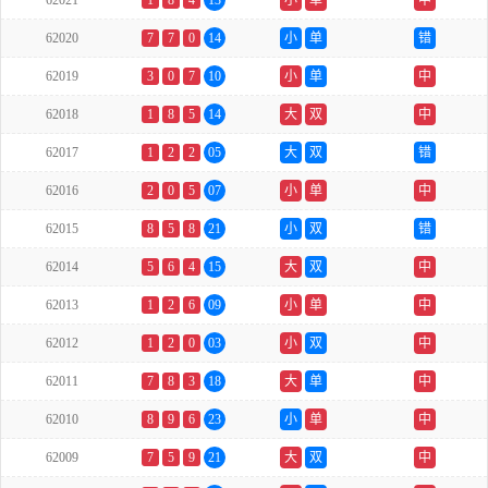
62021
1
8
4
13
小
单
中
62020
7
7
0
14
小
单
错
62019
3
0
7
10
小
单
中
62018
1
8
5
14
大
双
中
62017
1
2
2
05
大
双
错
62016
2
0
5
07
小
单
中
62015
8
5
8
21
小
双
错
62014
5
6
4
15
大
双
中
62013
1
2
6
09
小
单
中
62012
1
2
0
03
小
双
中
62011
7
8
3
18
大
单
中
62010
8
9
6
23
小
单
中
62009
7
5
9
21
大
双
中