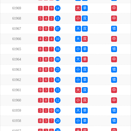
61969
2
3
9
14
大
单
中
61968
5
4
2
11
小
双
中
61967
0
0
7
07
大
双
错
61966
4
2
4
10
大
双
中
61965
8
1
7
16
小
单
错
61964
1
8
0
09
大
单
中
61963
8
8
9
25
小
双
错
61962
5
6
5
16
小
单
错
61961
9
5
1
15
大
双
中
61960
3
8
1
12
小
双
中
61959
5
1
0
06
大
单
错
61958
8
5
7
20
小
单
错