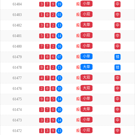
小单
61484
3
7
9
19
殺
中
小双
61483
1
0
2
03
殺
中
大单
61482
3
8
2
13
殺
中
小双
61481
5
3
6
14
殺
中
小单
61480
7
7
2
16
殺
中
小单
61479
1
0
6
07
殺
错
大单
61478
9
4
2
15
殺
错
大双
61477
4
7
4
15
殺
中
大双
61476
2
0
8
10
殺
中
小单
61475
9
0
5
14
殺
中
大单
61474
3
7
0
10
殺
中
小单
61473
3
2
9
14
殺
中
小双
61472
1
3
9
13
殺
中