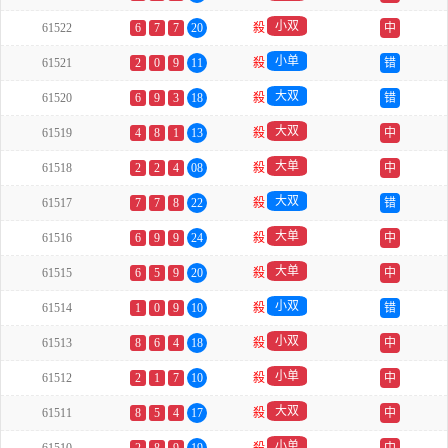
小双
61522
6
7
7
20
殺
中
小单
61521
2
0
9
11
殺
错
大双
61520
6
9
3
18
殺
错
大双
61519
4
8
1
13
殺
中
大单
61518
2
2
4
08
殺
中
大双
61517
7
7
8
22
殺
错
大单
61516
6
9
9
24
殺
中
大单
61515
6
5
9
20
殺
中
小双
61514
1
0
9
10
殺
错
小双
61513
8
6
4
18
殺
中
小单
61512
2
1
7
10
殺
中
大双
61511
8
5
4
17
殺
中
小单