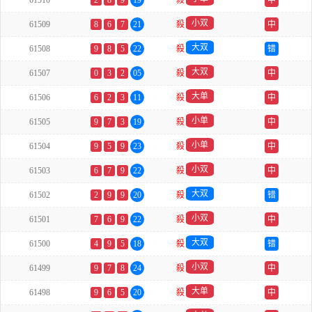
61510
2
8
9
19
殺
中
小双
61509
8
6
7
21
殺
中
大双
61508
9
8
5
22
殺
错
大双
61507
0
3
2
05
殺
中
大单
61506
6
2
3
11
殺
中
小单
61505
9
7
3
19
殺
中
小单
61504
9
5
9
23
殺
中
小双
61503
6
7
9
22
殺
中
大双
61502
2
9
9
20
殺
错
小双
61501
7
6
9
22
殺
中
大双
61500
4
9
5
18
殺
错
小双
61499
9
7
8
24
殺
中
大单
61498
9
6
5
20
殺
中