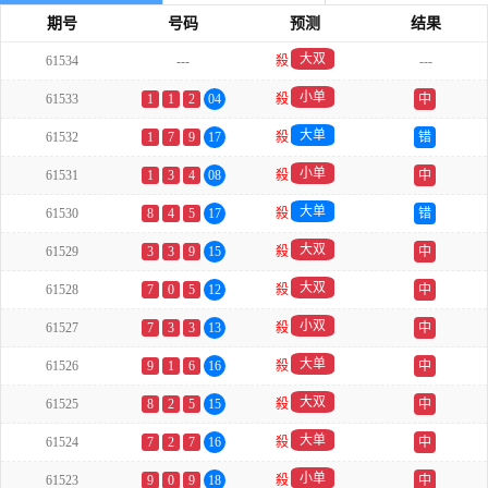
期号
号码
预测
结果
大双
61534
---
殺
---
小单
61533
1
1
2
04
殺
中
大单
61532
1
7
9
17
殺
错
小单
61531
1
3
4
08
殺
中
大单
61530
8
4
5
17
殺
错
大双
61529
3
3
9
15
殺
中
大双
61528
7
0
5
12
殺
中
小双
61527
7
3
3
13
殺
中
大单
61526
9
1
6
16
殺
中
大双
61525
8
2
5
15
殺
中
大单
61524
7
2
7
16
殺
中
小单
61523
9
0
9
18
殺
中