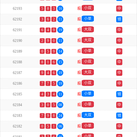
小双
62193
5
8
3
16
殺
中
小单
62192
3
6
2
11
殺
错
大双
62191
6
4
9
19
殺
中
大双
62190
2
9
0
11
殺
中
小单
62189
0
5
9
14
殺
中
小双
62188
8
1
6
15
殺
中
大双
62187
9
4
6
19
殺
中
小双
62186
7
7
5
19
殺
中
小单
62185
4
3
4
11
殺
错
小单
62184
3
0
5
08
殺
中
大双
62183
7
9
8
24
殺
错
小单
62182
0
5
1
06
殺
中
小单