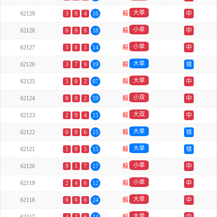
大单
62129
3
9
4
16
殺
中
小单
62128
0
9
9
18
殺
中
小单
62127
3
8
3
14
殺
中
大单
62126
3
7
9
19
殺
错
大单
62125
5
0
2
07
殺
中
小双
62124
8
9
2
19
殺
中
大双
62123
2
9
4
15
殺
中
大单
62122
0
9
6
15
殺
错
大单
62121
1
9
5
15
殺
错
小单
62120
9
1
7
17
殺
中
小单
62119
2
4
6
12
殺
中
大单
62118
9
9
6
24
殺
中
大单