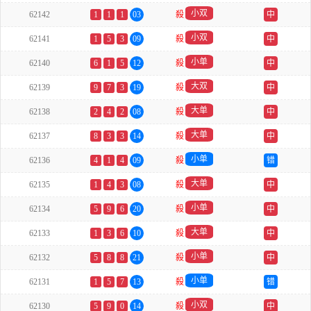
小双
62142
1
1
1
03
殺
中
小双
62141
1
5
3
09
殺
中
小单
62140
6
1
5
12
殺
中
大双
62139
9
7
3
19
殺
中
大单
62138
2
4
2
08
殺
中
大单
62137
8
3
3
14
殺
中
小单
62136
4
1
4
09
殺
错
大单
62135
1
4
3
08
殺
中
小单
62134
5
9
6
20
殺
中
大单
62133
1
3
6
10
殺
中
小单
62132
5
8
8
21
殺
中
小单
62131
1
5
7
13
殺
错
小双
62130
5
9
0
14
殺
中