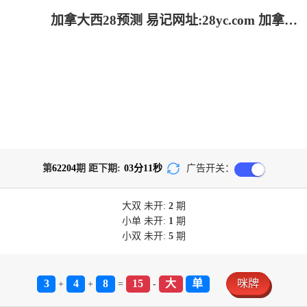
加拿大西28预测 易记网址:28yc.com 加拿大28-加拿大pc在线预测结果|加拿大28开奖结果预测官网_极致火热优质的免费预测
第
62204
期 距下期:
03
分
11
秒
广告开关：
大双
未开:
2
期
小单
未开:
1
期
小双
未开:
5
期
3
4
8
15
大
单
咪牌
+
+
=
-