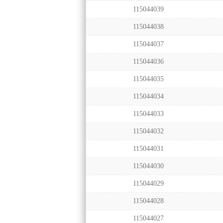
115044039
115044038
115044037
115044036
115044035
115044034
115044033
115044032
115044031
115044030
115044029
115044028
115044027