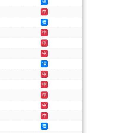
错
中
错
中
中
中
错
中
中
中
中
中
错