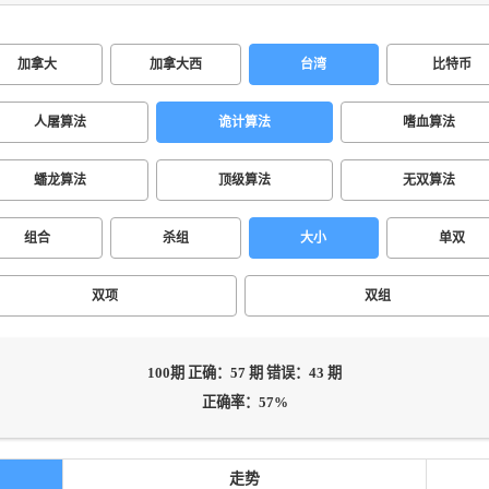
加拿大
加拿大西
台湾
比特币
人屠算法
诡计算法
嗜血算法
蟠龙算法
顶级算法
无双算法
组合
杀组
大小
单双
双项
双组
100期 正确：57 期 错误：43 期
正确率：57%
走势