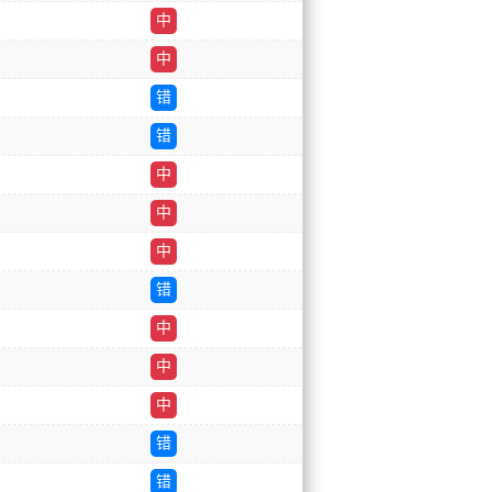
中
中
错
错
中
中
中
错
中
中
中
错
错