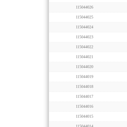
115044026
115044025
115044024
115044023
115044022
115044021
115044020
115044019
115044018
115044017
115044016
115044015
115044014