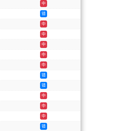
中
错
中
中
中
中
中
错
错
中
中
中
错