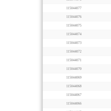
115044077
115044076
115044075
115044074
115044073
115044072
115044071
115044070
115044069
115044068
115044067
115044066