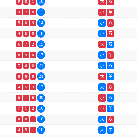
18
大
双
9
8
1
11
小
单
4
7
0
14
小
双
5
0
9
18
小
双
4
6
8
15
大
双
6
7
2
17
小
单
8
9
0
21
小
双
7
6
8
24
大
单
8
8
8
12
大
双
4
5
3
09
小
双
0
1
8
10
小
单
7
1
2
10
大
双
9
0
1
10
大
单
4
5
1