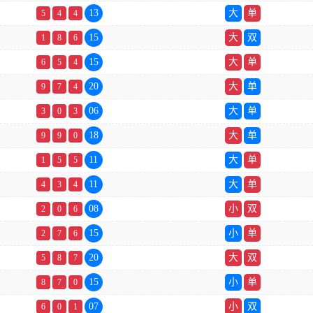
13
大
单
5
4
4
15
大
双
1
8
6
15
大
单
6
5
4
20
大
单
9
7
4
06
大
单
3
0
3
18
大
单
9
9
0
11
大
单
1
5
5
11
大
单
4
3
4
08
小
双
2
0
6
15
小
单
2
7
6
20
大
双
5
8
7
15
小
单
8
7
0
07
小
双
6
0
1