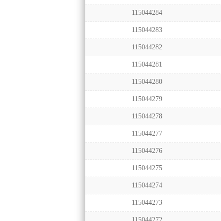
115044284
115044283
115044282
115044281
115044280
115044279
115044278
115044277
115044276
115044275
115044274
115044273
115044272