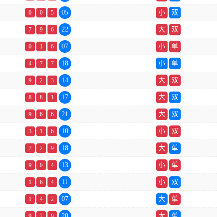
05
小
双
0
0
5
22
大
双
7
9
6
07
小
单
0
1
6
18
小
单
4
7
7
14
大
双
9
2
3
17
大
双
8
8
1
21
大
双
9
6
6
10
小
双
3
1
6
18
大
单
7
2
9
13
小
单
9
0
4
11
小
双
1
6
4
07
大
单
1
4
2
20
大
单
9
2
9