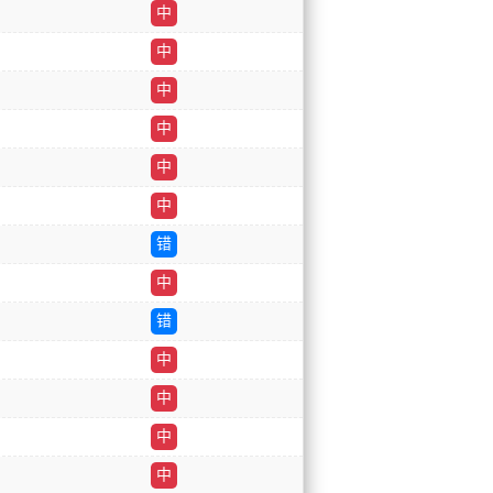
中
中
中
中
中
中
错
中
错
中
中
中
中