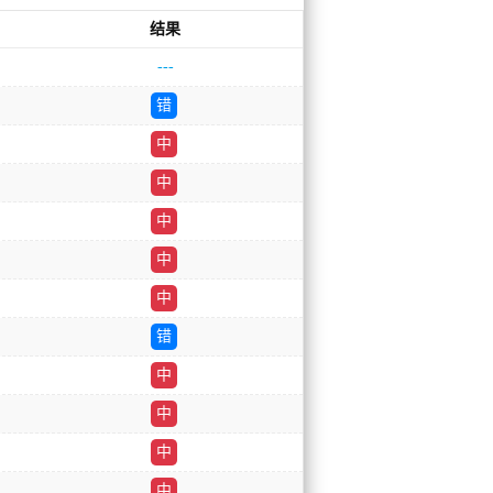
结果
---
错
中
中
中
中
中
错
中
中
中
中