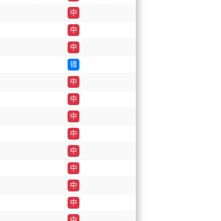
中
中
中
错
中
中
中
中
中
中
中
中
中