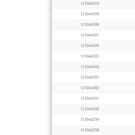
115044310
115044309
115044308
115044307
115044306
115044305
115044304
115044303
115044302
115044301
115044300
115044299
115044298