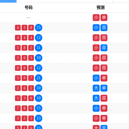
号码
预测
---
小
单
15
小
双
4
3
8
12
小
双
4
4
4
11
小
双
1
8
2
10
小
双
5
0
5
12
小
双
0
6
6
21
小
单
5
9
7
10
大
单
2
6
2
10
大
双
1
3
6
15
小
单
7
8
0
13
小
单
3
5
5
15
大
双
5
1
9