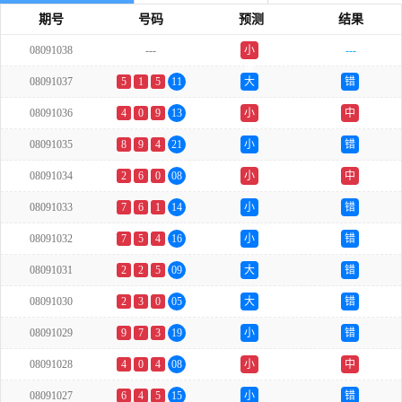
期号
号码
预测
结果
08091038
---
小
---
单
08091037
5
1
5
11
大
错
08091036
4
0
9
13
小
中
08091035
8
9
4
21
小
错
08091034
2
6
0
08
小
中
08091033
7
6
1
14
小
错
08091032
7
5
4
16
小
错
08091031
2
2
5
09
大
错
08091030
2
3
0
05
大
错
08091029
9
7
3
19
小
错
08091028
4
0
4
08
小
中
08091027
6
4
5
15
小
错