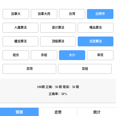
加拿大
加拿大西
台湾
比特币
人屠算法
诡计算法
嗜血算法
蟠龙算法
顶级算法
无双算法
组合
杀组
大小
单双
双项
双组
100期 正确：50 期 错误：50 期
正确率：50%
预测
走势
统计