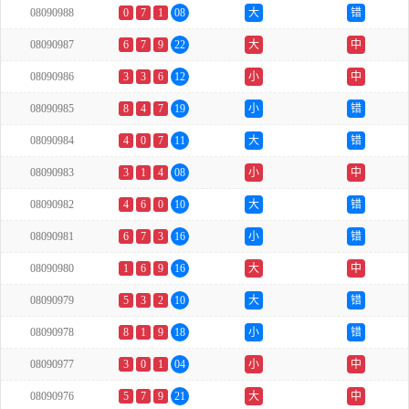
08090988
0
7
1
08
大
错
08090987
6
7
9
22
大
中
08090986
3
3
6
12
小
中
08090985
8
4
7
19
小
错
08090984
4
0
7
11
大
错
08090983
3
1
4
08
小
中
08090982
4
6
0
10
大
错
08090981
6
7
3
16
小
错
08090980
1
6
9
16
大
中
08090979
5
3
2
10
大
错
08090978
8
1
9
18
小
错
08090977
3
0
1
04
小
中
08090976
5
7
9
21
大
中