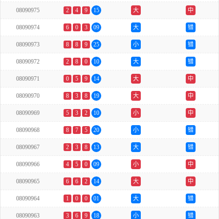
08090975
2
4
9
15
大
中
08090974
6
0
3
09
大
错
08090973
8
8
9
25
小
错
08090972
2
8
0
10
大
错
08090971
0
5
9
14
大
中
08090970
8
3
8
19
大
中
08090969
5
3
2
10
小
中
08090968
8
7
5
20
小
错
08090967
2
3
8
13
大
错
08090966
4
5
0
09
小
中
08090965
6
6
2
14
大
中
08090964
1
0
0
01
大
错
08090963
3
6
9
18
小
错