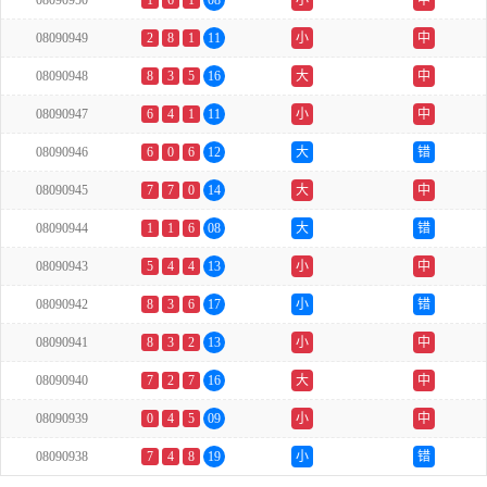
08090950
1
6
1
08
小
中
08090949
2
8
1
11
小
中
08090948
8
3
5
16
大
中
08090947
6
4
1
11
小
中
08090946
6
0
6
12
大
错
08090945
7
7
0
14
大
中
08090944
1
1
6
08
大
错
08090943
5
4
4
13
小
中
08090942
8
3
6
17
小
错
08090941
8
3
2
13
小
中
08090940
7
2
7
16
大
中
08090939
0
4
5
09
小
中
08090938
7
4
8
19
小
错