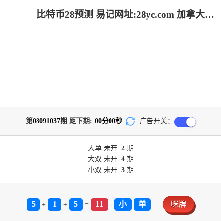
比特币28预测 易记网址:28yc.com 加拿大28-加拿大pc在线预测结果|加拿大28开奖结果预测官网_极致火热优质的免费预测
第
08091037
期 距下期:
00
分
00
秒
广告开关：
大单
未开:
2
期
大双
未开:
4
期
小双
未开:
3
期
5
1
5
11
小
单
咪牌
+
+
=
-