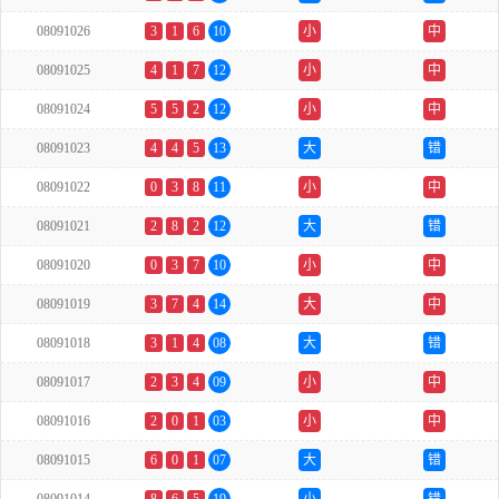
08091026
3
1
6
10
小
中
08091025
4
1
7
12
小
中
08091024
5
5
2
12
小
中
08091023
4
4
5
13
大
错
08091022
0
3
8
11
小
中
08091021
2
8
2
12
大
错
08091020
0
3
7
10
小
中
08091019
3
7
4
14
大
中
08091018
3
1
4
08
大
错
08091017
2
3
4
09
小
中
08091016
2
0
1
03
小
中
08091015
6
0
1
07
大
错