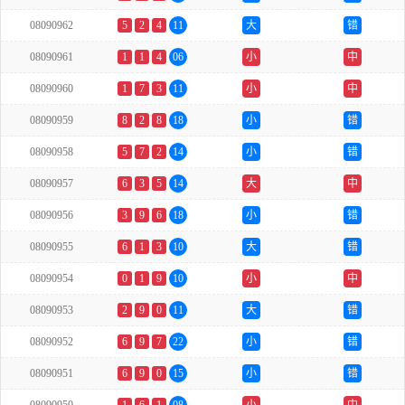
08090962
5
2
4
11
大
错
08090961
1
1
4
06
小
中
08090960
1
7
3
11
小
中
08090959
8
2
8
18
小
错
08090958
5
7
2
14
小
错
08090957
6
3
5
14
大
中
08090956
3
9
6
18
小
错
08090955
6
1
3
10
大
错
08090954
0
1
9
10
小
中
08090953
2
9
0
11
大
错
08090952
6
9
7
22
小
错
08090951
6
9
0
15
小
错