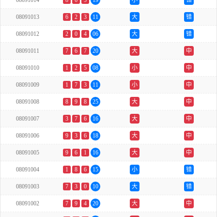
08091014
8
6
5
19
小
错
08091013
6
2
3
11
大
错
08091012
2
0
4
06
大
错
08091011
7
6
7
20
大
中
08091010
1
2
5
08
小
中
08091009
1
7
3
11
小
中
08091008
8
9
8
25
大
中
08091007
3
7
6
16
大
中
08091006
9
3
6
18
大
中
08091005
9
6
1
16
大
中
08091004
1
8
6
15
小
错
08091003
7
3
0
10
大
错
08091002
7
9
4
20
大
中