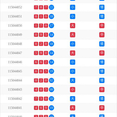
115044852
7
8
7
22
小
错
115044851
8
1
9
18
小
错
115044850
1
7
9
17
大
中
115044849
0
9
5
14
大
中
115044848
8
2
8
18
小
错
115044847
5
9
0
14
大
中
115044846
6
6
2
14
小
错
115044845
6
8
5
19
小
错
115044844
0
2
0
02
大
错
115044843
4
0
5
09
小
中
115044842
7
3
0
10
大
错
115044841
4
6
9
19
大
中