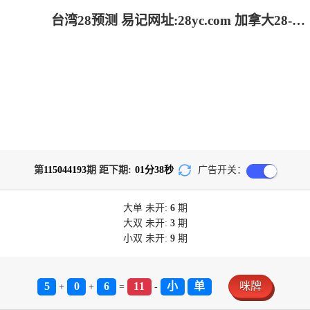
台湾28预测 易记网址:28yc.com 加拿大28-加拿大pc在线预测结果|加拿大28开奖结果预测官网_极致火热优质的免费预测
第
115044193
期 距下期:
01
分
38
秒
广告开关：
大单
未开:
6
期
大双
未开:
3
期
小双
未开:
9
期
5
0
6
11
小
单
咪牌
+
+
=
-