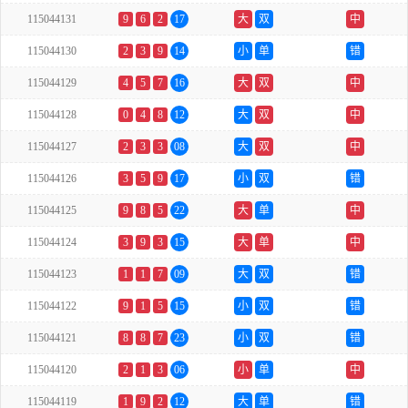
115044131
9
6
2
17
大
双
中
115044130
2
3
9
14
小
单
错
115044129
4
5
7
16
大
双
中
115044128
0
4
8
12
大
双
中
115044127
2
3
3
08
大
双
中
115044126
3
5
9
17
小
双
错
115044125
9
8
5
22
大
单
中
115044124
3
9
3
15
大
单
中
115044123
1
1
7
09
大
双
错
115044122
9
1
5
15
小
双
错
115044121
8
8
7
23
小
双
错
115044120
2
1
3
06
小
单
中
115044119
1
9
2
12
大
单
错