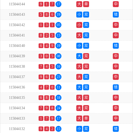
115044144
9
1
7
17
大
单
中
115044143
5
8
6
19
小
双
错
115044142
1
3
1
05
小
双
中
115044141
8
2
5
15
大
双
中
115044140
6
4
9
19
小
双
错
115044139
3
0
5
08
大
双
中
115044138
7
4
5
16
大
双
中
115044137
9
6
8
23
大
双
中
115044136
4
7
0
11
大
双
错
115044135
6
8
4
18
大
双
中
115044134
7
9
8
24
大
双
中
115044133
1
7
9
17
大
单
中
115044132
9
4
2
15
小
双
错