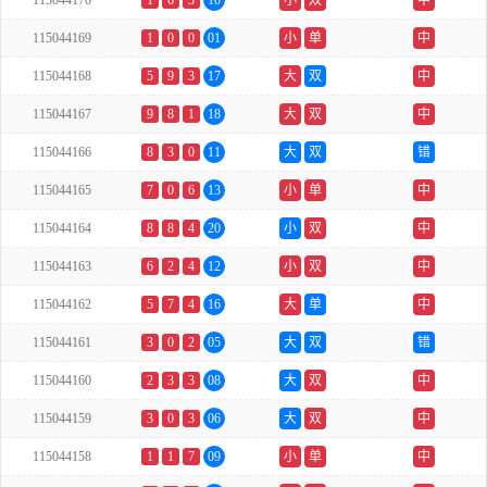
115044170
1
6
3
10
小
双
中
115044169
1
0
0
01
小
单
中
115044168
5
9
3
17
大
双
中
115044167
9
8
1
18
大
双
中
115044166
8
3
0
11
大
双
错
115044165
7
0
6
13
小
单
中
115044164
8
8
4
20
小
双
中
115044163
6
2
4
12
小
双
中
115044162
5
7
4
16
大
单
中
115044161
3
0
2
05
大
双
错
115044160
2
3
3
08
大
双
中
115044159
3
0
3
06
大
双
中
115044158
1
1
7
09
小
单
中