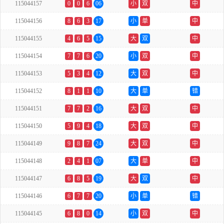
115044157
0
0
6
06
小
双
中
115044156
8
6
3
17
小
单
中
115044155
4
6
5
15
大
双
中
115044154
7
7
6
20
小
双
中
115044153
5
3
4
12
大
双
中
115044152
8
1
1
10
大
单
错
115044151
7
7
2
16
大
双
中
115044150
5
9
4
18
大
双
中
115044149
9
8
7
24
大
双
中
115044148
2
4
1
07
大
单
中
115044147
6
8
5
19
大
双
中
115044146
6
7
7
20
小
单
错
115044145
6
8
0
14
小
双
中